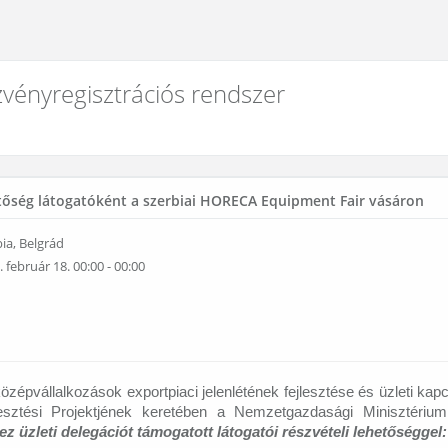
vényregisztrációs rendszer
tőség látogatóként a szerbiai HORECA Equipment Fair vásáron
ia, Belgrád
 február 18. 00:00 - 00:00
özépvállalkozások exportpiaci jelenlétének fejlesztése és üzleti k
jlesztési Projektjének keretében a Nemzetgazdasági Minisztér
z üzleti delegációt támogatott látogatói részvételi lehetőséggel: