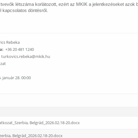
tvevők létszáma korlátozott, ezért az MKIK a jelentkezéseket azok 
részvétellel kapcsolatos döntésről.
ics Rebeka
a:
+36 20 481 1240
turkovics.rebeka@mkik.hu
zat
 január 28. 00:00
latkozat_Szerbia, Belgrád_2026.02.18-20.docx
Szerbia, Belgrád_2026.02.18-20.docx