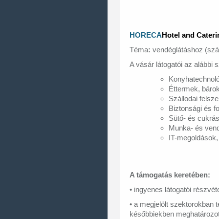
HORECA
Hotel and Cater
Téma
:
vendéglátáshoz (szál
A vásár látogatói az alábbi s
Konyhatechnoló
Éttermek, bárok
Szállodai felsze
Biztonsági és f
Sütő- és cukrás
Munka- és vendé
IT-megoldások, 
A támogatás keretében:
• ingyenes látogatói részvét
• a megjelölt szektorokban 
későbbiekben meghatározott 