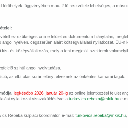
d férőhelyek függvényében max. 2 fő részvétele lehetséges, a másod
ételei:
zvételhez szükséges online felület és dokumentum hiánytalan, megfel
és angol nyelven, cégszerűen aláírt költségvállalási nyilatkozat, EU-n 
kis- és középvállalkozás, mely a fent megjelölt szektorok valamely
gfelelő szintű angol nyelvtudása,
áció, az elbírálás során előnyt élveznek az önkéntes kamarai tagok.
 módja
:
legkésőbb 2026. január 20-ig
az online jelentkezési felület an
llalási nyilatkozat visszaküldésével a
turkovics.rebeka@mkik.hu
e-ma
ics Rebeka külpiaci koordinátor, e-mail:
turkovics.rebeka@mkik.hu
,