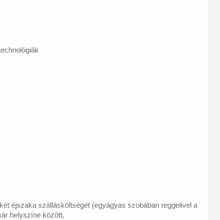
technológiák
két éjszaka szállásköltségét (egyágyas szobában reggelivel a
ár helyszíne között,