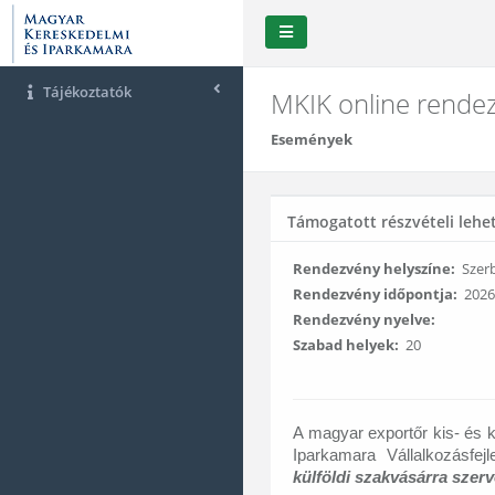
Tájékoztatók
MKIK online rendez
Események
Támogatott részvételi lehe
Rendezvény helyszíne:
Szerb
Rendezvény időpontja:
2026.
Rendezvény nyelve:
Szabad helyek:
20
A magyar exportőr kis- és k
Iparkamara Vállalkozásfe
külföldi
szakvásárra szerve