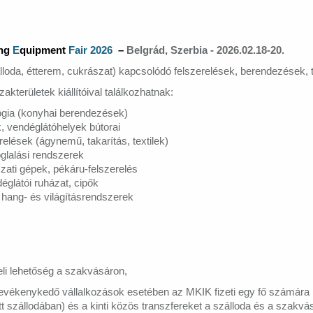
ing
E
quipment
Fair 2026
–
Belgrád, Szerbia - 2026.02.18-20.
loda, étterem, cukrászat) kapcsolódó felszerelések, berendezések, 
zakterületek kiállítóival találkozhatnak:
gia (konyhai berendezések)
, vendéglátóhelyek bútorai
relések (ágynemű, takarítás, textilek)
oglalási rendszerek
zati gépek, pékáru-felszerelés
glátói ruházat, cipők
hang- és világításrendszerek
eli lehetőség a szakvásáron,
tevékenykedő vállalkozások esetében az MKIK fizeti egy fő számára 
szállodában) és a kinti közös transzfereket a szálloda és a szakvás