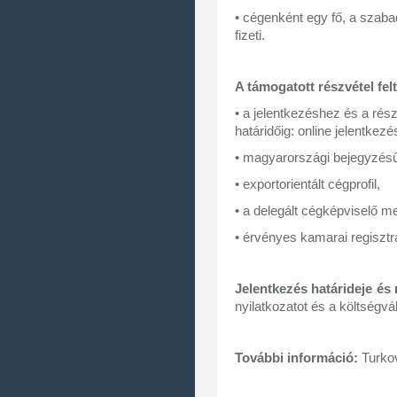
• cégenként egy fő, a szaba
fizeti.
A támogatott részvétel felt
• a jelentkezéshez és a rés
határidőig: online jelentkez
• magyarországi bejegyzésű 
• exportorientált cégprofil,
• a delegált cégképviselő me
• érvényes kamarai regisztr
Jelentkezés határideje és
nyilatkozatot é
s a költségvá
További információ:
Turkov