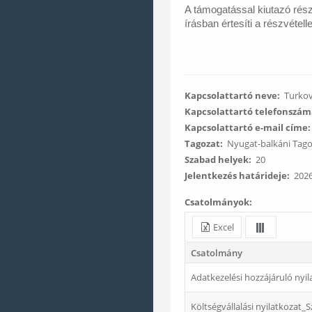
A támogatással kiutazó rész
írásban értesíti a 
Kapcsolattartó neve:
Turkov
Kapcsolattartó telefonszám
Kapcsolattartó e-mail címe:
Tagozat:
Nyugat-balkáni Tago
Szabad helyek:
20
Jelentkezés határideje:
2026.
Csatolmányok:
Excel
Csatolmány
Adatkezelési hozzájáruló nyi
Költségvállalási nyilatkozat_