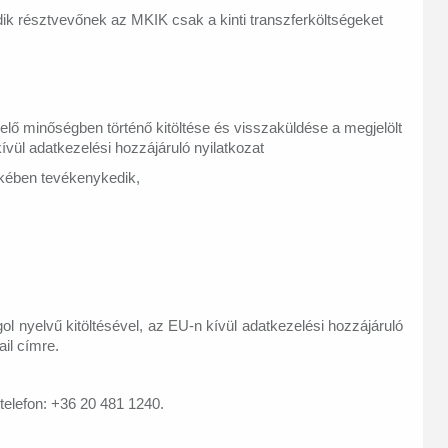
ik résztvevőnek az MKIK csak a kinti transzferköltségeket
elő minőségben történő kitöltése és visszaküldése a megjelölt
kívül adatkezelési hozzájáruló nyilatkozat
ikében tevékenykedik,
gol nyelvű kitöltésével, az
EU-n kívül adatkezelési hozzájáruló
il címre.
 telefon: +36 20 481 1240.