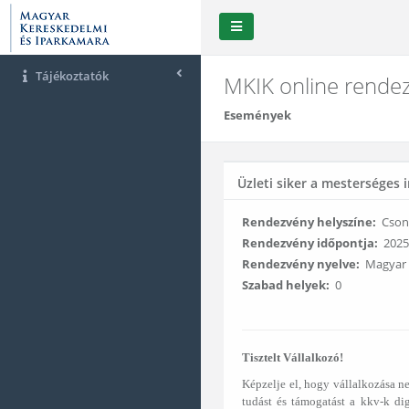
Tájékoztatók
MKIK online rendez
Események
Üzleti siker a mesterséges 
Rendezvény helyszíne:
Csongr
Rendezvény időpontja:
2025.
Rendezvény nyelve:
Magyar
Szabad helyek:
0
Tisztelt Vállalkozó!
Képzelje el, hogy vállalkozása ne
tudást és támogatást a kkv-k dig