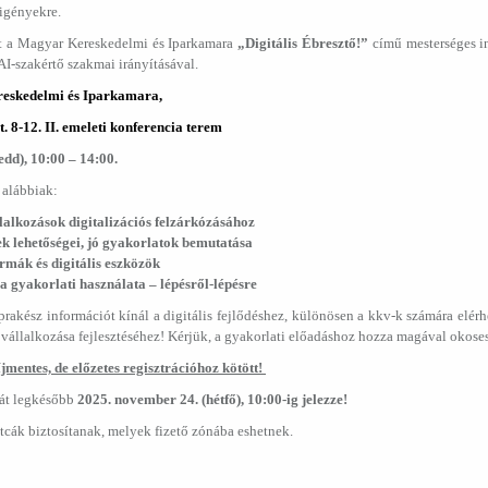
 igényekre.
et a Magyar Kereskedelmi és Iparkamara
„Digitális Ébresztő!”
című mesterséges in
I-szakértő szakmai irányításával.
eskedelmi és Iparkamara,
t. 8-12. II. emeleti konferencia terem
dd), 10:00 – 14:00.
 alábbiak:
alkozások digitalizációs felzárkózásához
ek lehetőségei, jó gyakorlatok bemutatása
ormák és digitális eszközök
ia gyakorlati használata ‒ lépésről-lépésre
rakész információt kínál a digitális fejlődéshez, különösen a kkv-k számára elérh
vállalkozása fejlesztéséhez! Kérjük, a gyakorlati előadáshoz hozza magával okoses
jmentes, de előzetes regisztrációhoz kötött!
kát legkésőbb
2025. november 24. (hétfő), 10:00-ig jelezze!
tcák biztosítanak, melyek fizető zónába eshetnek.