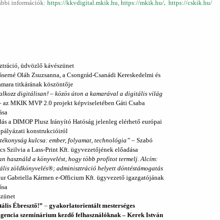
,
ábbi információk:
https://kkvdigital.mkik.hu
,
https://mkik.hu/
https://cskik.hu/
ztráció, üdvözlő kávészünet
ráserné Oláh Zsuzsanna, a Csongrád-Csanádi Kereskedelmi és
amara titkárának köszöntője
alkozz digitálisan! – közös úton a kamarával a digitális világ
– az MKIK MVP 2.0 projekt képviseletében Gáti Csaba
ása
ás a DIMOP Plusz Irányító Hatóság jelenleg elérhető európai
 pályázati konstrukcióiról
tékonyság kulcsa: ember, folyamat, technológia” –
Szabó
cs Szilvia a Lass-Print Kft. ügyvezetőjének előadása
n használd a könyvelést, hogy több profitot termelj. Alcím:
ális zöldkönyvelés®; adminisztráció helyett döntéstámogatás
ur Gabriella Kármen e-Officium Kft. ügyvezető igazgatójának
ása
zünet
tális Ébresztő!”
–
gyakorlatorientált mesterséges
ligencia szeminárium kezdő felhasználóknak ‒
Kerek István