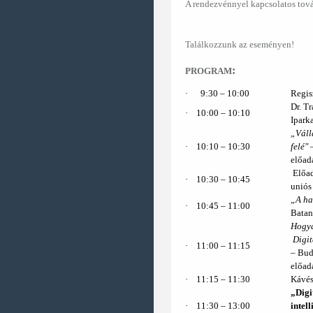
A rendezvénnyel kapcsolatos tov
Találkozzunk az eseményen!
:
PROGRAM
·
9:30 ‒ 10:00
Regis
Dr. T
·
10:00 ‒ 10:10
Ipark
„Váll
·
10:10 ‒ 10:30
felé"
előad
Előad
·
10:30 – 10:45
uniós
„A ha
·
10:45 – 11:00
Batan
Hogya
Digit
·
11:00 – 11:15
–
Bud
előad
·
11:15 ‒ 11:30
Kávés
„Digi
·
11:30 – 13:00
intel