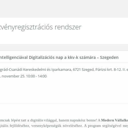
vényregisztrációs rendszer
intelligenciával Digitalizációs nap a kkv-k számára – Szegeden
ád-Csanádi Kereskedelmi és Iparkamara, 6721 Szeged, Párizsi krt. 8-12. II.
 november 25. 10:00 - 14:00
mcsak lépést tart a digitális világgal, hanem naprakész benne! A
Modern Vállalk
itális fejlődéséhez, versenyképességük növeléséhez. A program segítségével megerő