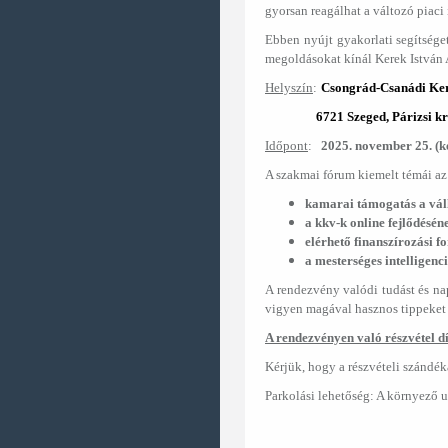
gyorsan reagálhat a változó piaci
Ebben nyújt gyakorlati segítség
megoldásokat kínál Kerek István A
Helyszín
:
Csongrád-Csanádi Ker
6721 Szeged, Párizsi kr
Időpont
:
2025. november 25. (ke
A szakmai fórum kiemelt témái az
kamarai támogatás a váll
a kkv-k online fejlődésén
elérhető finanszírozási f
a mesterséges intelligenc
A rendezvény valódi tudást és nap
vigyen magával hasznos tippeket 
A rendezvényen való részvétel dí
Kérjük, hogy a részvételi szándé
Parkolási lehetőség: A környező u