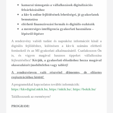
kamarai támogatás a vállalkozások digitalizációs
felzárkózásához
a kkv-k online fejlődésének lehetőségei, jó gyakorlatok
bemutatása
elérhető finanszírozási formák és digitális eszközök
a mesterséges intelligencia gyakorlati használata ‒
lépésről-lépésre
A rendezvény valódi tudást és naprakész információt kínál a
digitális fejlődéshez, különösen a kkv-k számára elérhető
forrásokról és az MI gyakorlati alkalmazásáról. Csatlakozzon Ön
is, és vigyen magával hasznos tippeket vállalkozása
fejlesztéséhez!
Kérjük, a gyakorlati előadáshoz hozza magával
okoseszközét (mobiltelefon vagy tablet)!
A rendezvényen való részvétel díjmentes, de előzetes
regisztrációhoz kötött!
A programokkal kapcsolatos további információk:
,
https://kkvdigital.mkik.hu
,
https://mkik.hu/
https://bokik.hu/
Találkozzunk az eseményen!
:
PROGRAM