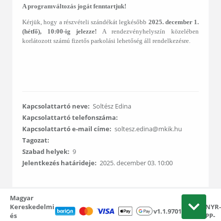
A programváltozás jogát fenntartjuk!
Kérjük, hogy a részvételi szándékát legkésőbb
2025. december 1.
(hétfő), 10:00-ig jelezze!
A rendezvényhelyszín közelében
korlátozott számú fizetős parkolási lehetőség áll rendelkezésre.
Kapcsolattartó neve:
Soltész Edina
Kapcsolattartó telefonszáma:
Kapcsolattartó e-mail címe:
soltesz.edina@mkik.hu
Tagozat:
Szabad helyek:
9
Jelentkezés határideje:
2025. december 03. 10:00
Magyar
L-
Kereskedelmi
KNYR-
v1.1.9701.24087
és
APP-