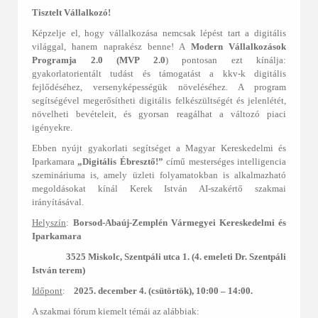
Tisztelt Vállalkozó!
Képzelje el, hogy vállalkozása nemcsak lépést tart a digitális
világgal, hanem naprakész benne! A
Modern Vállalkozások
Programja 2.0 (MVP 2.0
) pontosan ezt kínálja:
gyakorlatorientált tudást és támogatást a kkv-k digitális
fejlődéséhez, versenyképességük növeléséhez. A program
segítségével megerősítheti digitális felkészültségét és jelenlétét,
növelheti bevételeit, és gyorsan reagálhat a változó piaci
igényekre.
Ebben nyújt gyakorlati segítséget a Magyar Kereskedelmi és
Iparkamara
„Digitális Ébresztő!”
című mesterséges intelligencia
szemináriuma is, amely üzleti folyamatokban is alkalmazható
megoldásokat kínál Kerek István AI-szakértő szakmai
irányításával.
Helyszín
:
Borsod-Abaúj-Zemplén Vármegyei Kereskedelmi és
Iparkamara
3525 Miskolc, Szentpáli utca 1. (4. emeleti Dr. Szentpáli
István terem)
Időpont
:
2025. december 4. (csütörtök), 10:00 – 14:00.
A szakmai fórum kiemelt témái az alábbiak: