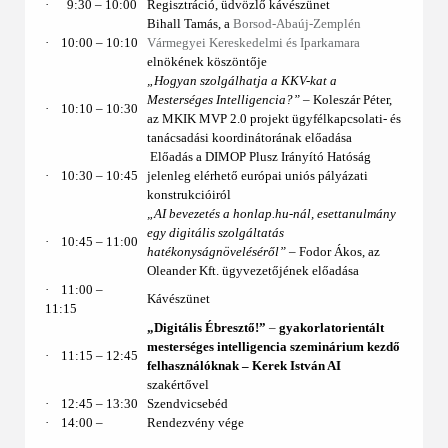
·
9:30 ‒ 10:00
Regisztráció, üdvözlő kávészünet
Bihall Tamás, a
Borsod-Abaúj-Zemplén
·
10:00 ‒ 10:10
Vármegyei Kereskedelmi és Iparkamara
elnökének köszöntője
„Hogyan szolgálhatja a KKV-kat a
Mesterséges Intelligencia?”
– Koleszár Péter,
·
10:10 ‒ 10:30
az MKIK MVP 2.0 projekt ügyfélkapcsolati- és
tanácsadási koordinátorának előadása
Előadás a DIMOP Plusz Irányító Hatóság
·
10:30 – 10:45
jelenleg elérhető európai uniós pályázati
konstrukcióiról
„AI bevezetés a honlap.hu-nál, esettanulmány
egy digitális szolgáltatás
·
10:45 – 11:00
hatékonyságnöveléséről”
– Fodor Ákos, az
Oleander Kft. ügyvezetőjének előadása
·
11:00 ‒
Kávészünet
11:15
„Digitális Ébresztő!”
–
gyakorlatorientált
mesterséges intelligencia szeminárium kezdő
·
11:15 – 12:45
felhasználóknak ‒
Kerek István AI
szakértővel
·
12:45 ‒ 13:30
Szendvicsebéd
·
14:00 ‒
Rendezvény vége