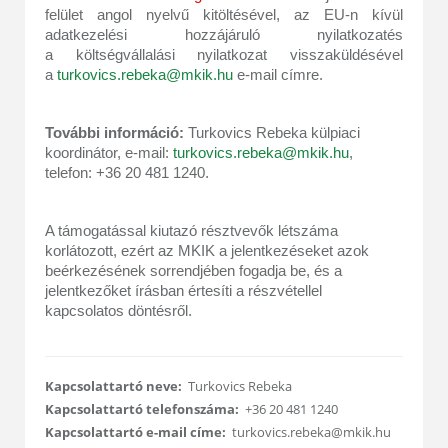
felület angol nyelvű kitöltésével, az
EU-n kívül
adatkezelési hozzájáruló nyilatkozat
és
a költségvállalási nyilatkozat visszaküldésével
a
turkovics.rebeka@mkik.hu
e-mail címre.
További információ:
Turkovics Rebeka külpiaci
koordinátor, e-mail:
turkovics.rebeka@mkik.hu
,
telefon: +36 20 481 1240.
A támogatással kiutazó résztvevők létszáma
korlátozott, ezért az MKIK a jelentkezéseket azok
beérkezésének sorrendjében fogadja be, és a
jelentkezőket írásban értesíti a részvétellel
kapcsolatos döntésről.
Kapcsolattartó neve:
Turkovics Rebeka
Kapcsolattartó telefonszáma:
+36 20 481 1240
Kapcsolattartó e-mail címe:
turkovics.rebeka@mkik.hu