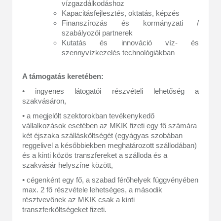
vízgazdálkodáshoz
Kapacitásfejlesztés, oktatás, képzés
Finanszírozás és kormányzati /
szabályozói partnerek
Kutatás és innováció víz- és
szennyvízkezelés technológiákban
A támogatás keretében:
• ingyenes látogatói részvételi lehetőség a
szakvásáron,
• a megjelölt szektorokban tevékenykedő
vállalkozások esetében az MKIK fizeti egy fő számára
két éjszaka szállásköltségét (egyágyas szobában
reggelivel a későbbiekben meghatározott szállodában)
és a kinti közös transzfereket a szálloda és a
szakvásár helyszíne között,
• cégenként egy fő, a szabad férőhelyek függvényében
max. 2 fő részvétele lehetséges, a második
résztvevőnek az MKIK csak a kinti
transzferköltségeket fizeti.