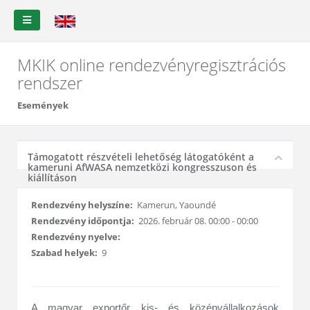
MKIK online rendezvényregisztrációs
rendszer
Események
Támogatott részvételi lehetőség látogatóként a
kameruni AfWASA nemzetközi kongresszuson és
kiállításon
Rendezvény helyszíne:
Kamerun, Yaoundé
Rendezvény időpontja:
2026. február 08. 00:00 - 00:00
Rendezvény nyelve:
Szabad helyek:
9
A magyar exportőr kis- és középvállalkozások