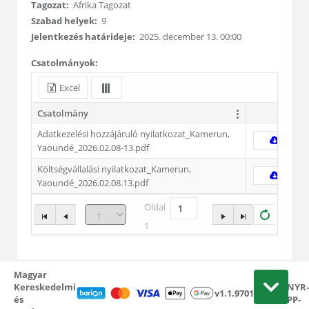
Tagozat:
Afrika Tagozat
Szabad helyek:
9
Jelentkezés határideje:
2025. december 13. 00:00
Csatolmányok:
Excel
Csatolmány
Adatkezelési hozzájáruló nyilatkozat_Kamerun,
Yaoundé_2026.02.08-13.pdf
Költségvállalási nyilatkozat_Kamerun,
Yaoundé_2026.02.08.13.pdf
Oldal
1
Magyar
L-
Kereskedelmi
KNYR-
v1.1.9701.24087
és
APP-