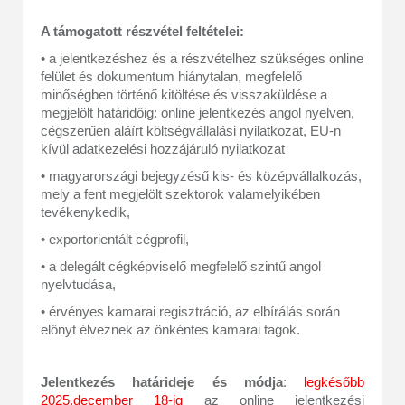
A támogatott részvétel feltételei:
• a jelentkezéshez és a részvételhez szükséges online
felület és dokumentum hiánytalan, megfelelő
minőségben történő kitöltése és visszaküldése a
megjelölt határidőig: online jelentkezés angol nyelven,
cégszerűen aláírt költségvállalási nyilatkozat, EU-n
kívül adatkezelési hozzájáruló nyilatkozat
• magyarországi bejegyzésű kis- és középvállalkozás,
mely a fent megjelölt szektorok valamelyikében
tevékenykedik,
• exportorientált cégprofil,
• a delegált cégképviselő megfelelő szintű angol
nyelvtudása,
• érvényes kamarai regisztráció, az elbírálás során
előnyt élveznek az önkéntes kamarai tagok.
Jelentkezés határideje és módja
:
legkésőbb
2025.december 18-ig
az online jelentkezési