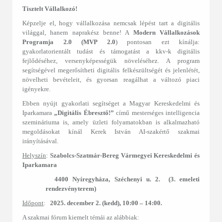
Tisztelt Vállalkozó!
Képzelje el, hogy vállalkozása nemcsak lépést tart a digitális
világgal, hanem naprakész benne! A
Modern Vállalkozások
Programja 2.0 (MVP 2.0
) pontosan ezt kínálja:
gyakorlatorientált tudást és támogatást a kkv-k digitális
fejlődéséhez, versenyképességük növeléséhez. A program
segítségével megerősítheti digitális felkészültségét és jelenlétét,
növelheti bevételeit, és gyorsan reagálhat a változó piaci
igényekre.
Ebben nyújt gyakorlati segítséget a Magyar Kereskedelmi és
Iparkamara
„Digitális Ébresztő!”
című mesterséges intelligencia
szemináriuma is, amely üzleti folyamatokban is alkalmazható
megoldásokat kínál Kerek István AI-szakértő szakmai
irányításával.
Helyszín
:
Szabolcs-Szatmár-Bereg Vármegyei Kereskedelmi és
Iparkamara
4400 Nyíregyháza, Széchenyi u. 2.
(3. emeleti
rendezvényterem)
Időpont
:
2025. december 2. (kedd), 10:00 – 14:00.
A szakmai fórum kiemelt témái az alábbiak: