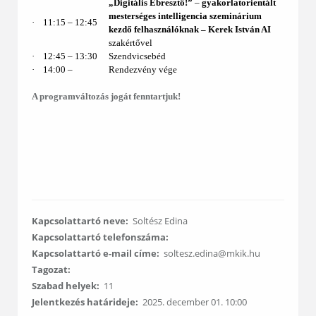
„Digitális Ébresztő!”
–
gyakorlatorientált
mesterséges intelligencia szeminárium
·
11:15 – 12:45
kezdő felhasználóknak ‒
Kerek István AI
szakértővel
·
12:45 ‒ 13:30
Szendvicsebéd
·
14:00 ‒
Rendezvény vége
A programváltozás jogát fenntartjuk!
Kapcsolattartó neve:
Soltész Edina
Kapcsolattartó telefonszáma:
Kapcsolattartó e-mail címe:
soltesz.edina@mkik.hu
Tagozat:
Szabad helyek:
11
Jelentkezés határideje:
2025. december 01. 10:00