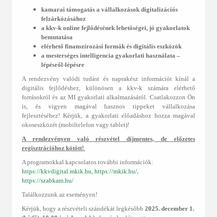
kamarai támogatás a vállalkozások digitalizációs
felzárkózásához
a kkv-k online fejlődésének lehetőségei, jó gyakorlatok
bemutatása
elérhető finanszírozási formák és digitális eszközök
a mesterséges intelligencia gyakorlati használata ‒
lépésről-lépésre
A rendezvény valódi tudást és naprakész információt kínál a
digitális fejlődéshez, különösen a kkv-k számára elérhető
forrásokról és az MI gyakorlati alkalmazásáról. Csatlakozzon Ön
is, és vigyen magával hasznos tippeket vállalkozása
fejlesztéséhez! Kérjük, a gyakorlati előadáshoz hozza magával
okoseszközét (mobiltelefon vagy tablet)!
A rendezvényen való részvétel díjmentes, de előzetes
regisztrációhoz kötött!
A programokkal kapcsolatos további információk:
,
https://kkvdigital.mkik.hu
,
https://mkik.hu/
https://szabkam.hu/
Találkozzunk az eseményen!
Kérjük, hogy a részvételi szándékát legkésőbb
2025. december 1.