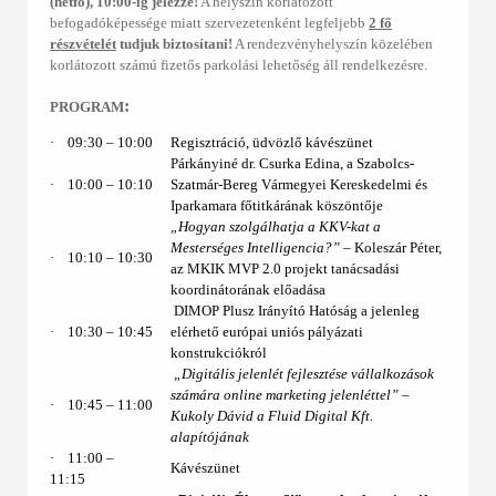
(hétfő), 10:00-ig jelezze!
A helyszín korlátozott
befogadóképessége miatt szervezetenként legfeljebb
2 fő
részvételét
tudjuk biztosítani!
A rendezvényhelyszín közelében
korlátozott számú fizetős parkolási lehetőség áll rendelkezésre.
:
PROGRAM
·
09:30 ‒ 10:00
Regisztráció, üdvözlő kávészünet
Párkányiné dr. Csurka Edina, a Szabolcs-
·
10:00 ‒ 10:10
Szatmár-Bereg Vármegyei Kereskedelmi és
Iparkamara főtitkárának köszöntője
„Hogyan szolgálhatja a KKV-kat a
Mesterséges Intelligencia?”
– Koleszár Péter,
·
10:10 ‒ 10:30
az MKIK MVP 2.0 projekt tanácsadási
koordinátorának előadása
DIMOP Plusz Irányító Hatóság a jelenleg
·
10:30 – 10:45
elérhető európai uniós pályázati
konstrukciókról
„Digitális jelenlét fejlesztése vállalkozások
számára online marketing jelenléttel” –
·
10:45 – 11:00
Kukoly Dávid a Fluid Digital Kft.
alapítójának
·
11:00 ‒
Kávészünet
11:15