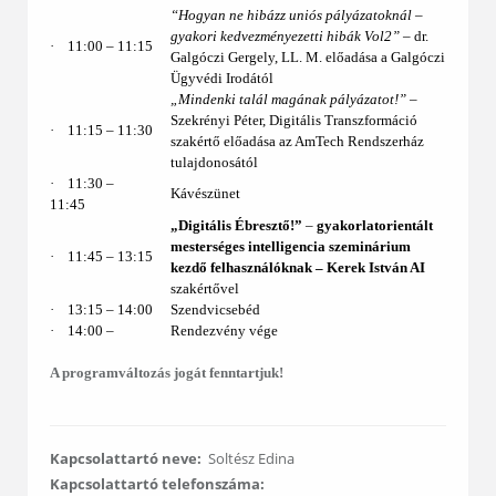
“Hogyan ne hibázz uniós pályázatoknál –
gyakori kedvezményezetti hibák Vol2”
– dr.
·
11:00 – 11:15
Galgóczi Gergely, LL. M. előadása a Galgóczi
Ügyvédi Irodától
„Mindenki talál magának pályázatot!”
–
Szekrényi Péter, Digitális Transzformáció
·
11:15 – 11:30
szakértő előadása az AmTech Rendszerház
tulajdonosától
·
11:30 ‒
Kávészünet
11:45
„Digitális Ébresztő!”
–
gyakorlatorientált
mesterséges intelligencia szeminárium
·
11:45 – 13:15
kezdő felhasználóknak ‒
Kerek István AI
szakértővel
·
13:15 ‒ 14:00
Szendvicsebéd
·
14:00 ‒
Rendezvény vége
A programváltozás jogát fenntartjuk!
Kapcsolattartó neve:
Soltész Edina
Kapcsolattartó telefonszáma: