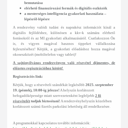
bemutatása
elérhető finanszírozási formák és digitális eszközök
a mesterséges intelligencia gyakorlati használata ‒
lépésről-lépésre
A rendezvény valódi tudást és naprakész információt kínál a
digitális fejlődéshez, különösen a kkv-k számára elérhető
forrásokról és az MI gyakorlati alkalmazásáról. Csatlakozzon Ön
is, és vigyen magával hasznos tippeket vállalkozása
fejlesztéséhez! Kérjük, a gyakorlati előadáshoz hozza magával
okoseszközét (mobiltelefon vagy tablet)!
A sajtónyilvános rendezvényen való részvétel díjmentes, de
előzetes regisztrációhoz kötött!
Regisztrációs link:
Kérjük, hogy a részvételi szándékát legkésőbb
2025. szeptember
19. (péntek), 10:00-ig jelezze!
A helyszín korlátozott
befogadóképessége miatt szervezetenként legfeljebb
2 fő
részvételét
tudjuk biztosítani!
A rendezvényhelyszín közelében
korlátozott számú fizetős parkolási lehetőség áll rendelkezésre.
A programokkal kapcsolatos további információk: