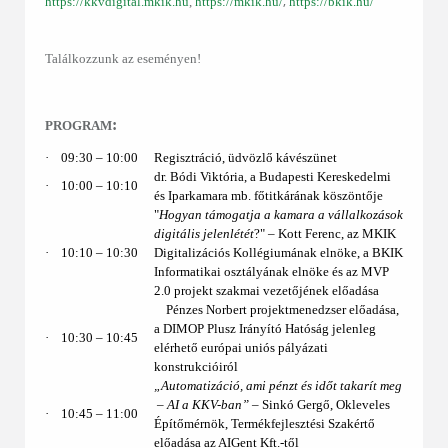
,
https://kkvdigital.mkik.hu
,
https://mkik.hu/
https://bkik.hu/
Találkozzunk az eseményen!
:
PROGRAM
·
09:30 ‒ 10:00
Regisztráció, üdvözlő kávészünet
dr. Bódi Viktória, a Budapesti Kereskedelmi
·
10:00
– 10:10
és Iparkamara mb. főtitkárának köszöntője
"
Hogyan támogatja a kamara a vállalkozások
digitális jelenlétét
?"
– Kott Ferenc, az MKIK
·
10:10 ‒ 10:30
Digitalizációs Kollégiumának elnöke, a BKIK
Informatikai osztályának elnöke és az MVP
2.0 projekt szakmai vezetőjének előadása
Pénzes Norbert projektmenedzser előadása,
a DIMOP Plusz Irányító Hatóság jelenleg
·
10:30 – 10:45
elérhető európai uniós pályázati
konstrukcióiról
„Automatizáció, ami pénzt és időt takarít meg
– AI a KKV-ban”
– Sinkó Gergő, Okleveles
·
10:45 – 11:00
Építőmérnök, Termékfejlesztési Szakértő
előadása az AIGent Kft.-től