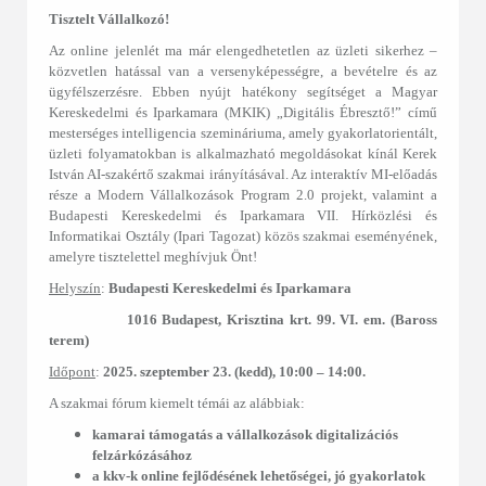
Tisztelt Vállalkozó!
Az online jelenlét ma már elengedhetetlen az üzleti sikerhez –
közvetlen hatással van a versenyképességre, a bevételre és az
ügyfélszerzésre. Ebben nyújt hatékony segítséget a Magyar
Kereskedelmi és Iparkamara (MKIK) „Digitális Ébresztő!” című
mesterséges intelligencia szemináriuma, amely gyakorlatorientált,
üzleti folyamatokban is alkalmazható megoldásokat kínál Kerek
István AI-szakértő szakmai irányításával. Az interaktív MI-előadás
része a Modern Vállalkozások Program 2.0 projekt, valamint a
Budapesti Kereskedelmi és Iparkamara VII. Hírközlési és
Informatikai Osztály (Ipari Tagozat) közös szakmai eseményének,
amelyre tisztelettel meghívjuk Önt!
Helyszín
:
Budapesti Kereskedelmi és Iparkamara
1016 Budapest, Krisztina krt. 99. VI. em. (Baross
terem)
Időpont
:
2025. szeptember 23. (kedd), 10:00 – 14:00.
A szakmai fórum kiemelt témái az alábbiak:
kamarai támogatás a vállalkozások digitalizációs
felzárkózásához
a kkv-k online fejlődésének lehetőségei, jó gyakorlatok