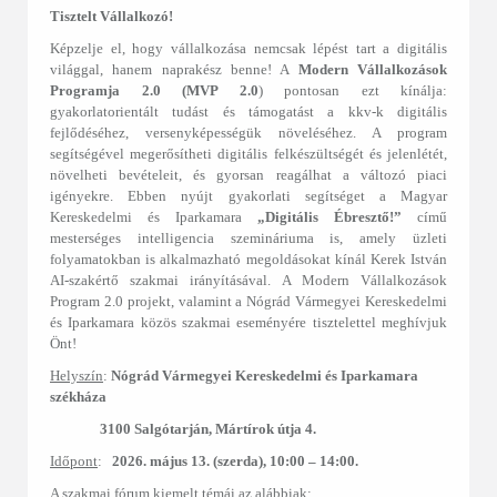
Tisztelt Vállalkozó!
Képzelje el, hogy vállalkozása nemcsak lépést tart a digitális
világgal, hanem naprakész benne! A
Modern Vállalkozások
Programja 2.0 (MVP 2.0
) pontosan ezt kínálja:
gyakorlatorientált tudást és támogatást a kkv-k digitális
fejlődéséhez, versenyképességük növeléséhez. A program
segítségével megerősítheti digitális felkészültségét és jelenlétét,
növelheti bevételeit, és gyorsan reagálhat a változó piaci
igényekre. Ebben nyújt gyakorlati segítséget a Magyar
Kereskedelmi és Iparkamara
„Digitális Ébresztő!”
című
mesterséges intelligencia szemináriuma is, amely üzleti
folyamatokban is alkalmazható megoldásokat kínál Kerek István
AI-szakértő szakmai irányításával. A Modern Vállalkozások
Program 2.0 projekt, valamint a Nógrád Vármegyei Kereskedelmi
és Iparkamara
közös szakmai eseményére tisztelettel meghívjuk
Önt!
Helyszín
:
Nógrád Vármegyei Kereskedelmi és Iparkamara
székháza
3100 Salgótarján, Mártírok útja 4.
Időpont
:
2026. május 13. (szerda), 10:00 – 14:00.
A szakmai fórum kiemelt témái az alábbiak: