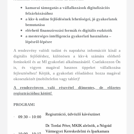
kamarai támogatás a vállalkozások digitalizációs
felzárkózásához
a kkv-k online fejlődésének lehetőségei, jó gyakorlatok
bemutatása
elérhető finanszírozási formák és digitális eszközök
a mesterséges intelligencia gyakorlati használata ‒
lépésről-lépésre
A rendezvény valódi tudást és naprakész információt kínál a
digitális fejlődéshez, különösen a kkv-k számára elérhető
forrásokról és az MI gyakorlati alkalmazásáról. Csatlakozzon Ön
is, és vigyen magával hasznos tippeket vállalkozása
fejlesztéséhez! Kérjük, a gyakorlati előadáshoz hozza magával
okoseszközét (mobiltelefon vagy tablet)!
A rendezvényen való részvétel díjmentes, de előzetes
regisztrációhoz kötött!
:
PROGRAM
Regisztráció, üdvözlő kávészünet
·
09:30 ‒ 10:00
Dr. Tordai Péter, MKIK alelnök, a Nógrád
Vármegyei Kereskedelmi és Iparkamara
·
10:00 ‒ 10:15