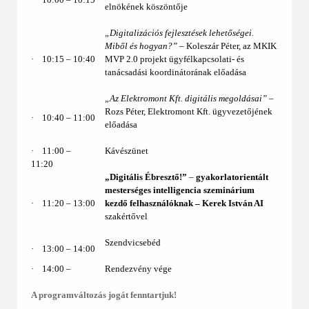
elnökének köszöntője
„Digitalizációs fejlesztések lehetőségei.
Miből és hogyan?”
– Koleszár Péter, az MKIK
·
10:15 ‒ 10:40
MVP 2.0 projekt ügyfélkapcsolati- és
tanácsadási koordinátorának előadása
„Az Elektromont Kft. digitális megoldásai” –
Rozs Péter, Elektromont Kft. ügyvezetőjének
·
10:40 – 11:00
előadása
·
11:00 ‒
Kávészünet
11:20
„Digitális Ébresztő!”
–
gyakorlatorientált
mesterséges intelligencia szeminárium
·
11:20 – 13:00
kezdő felhasználóknak ‒
Kerek István AI
szakértővel
Szendvicsebéd
·
13:00 ‒ 14:00
·
14:00 ‒
Rendezvény vége
A programváltozás jogát fenntartjuk!