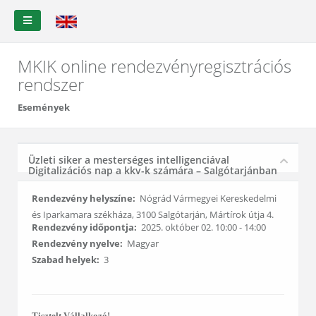
MKIK online rendezvényregisztrációs
rendszer
Események
Üzleti siker a mesterséges intelligenciával
Digitalizációs nap a kkv-k számára – Salgótarjánban
Rendezvény helyszíne:
Nógrád Vármegyei Kereskedelmi
és Iparkamara székháza, 3100 Salgótarján, Mártírok útja 4.
Rendezvény időpontja:
2025. október 02. 10:00 - 14:00
Rendezvény nyelve:
Magyar
Szabad helyek:
3
Tisztelt Vállalkozó!