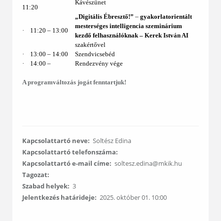
Kávészünet
11:20
„Digitális Ébresztő!”
–
gyakorlatorientált
mesterséges intelligencia szeminárium
·
11:20 – 13:00
kezdő felhasználóknak ‒
Kerek István AI
szakértővel
·
13:00 ‒ 14:00
Szendvicsebéd
·
14:00 ‒
Rendezvény vége
A programváltozás jogát fenntartjuk!
Kapcsolattartó neve:
Soltész Edina
Kapcsolattartó telefonszáma:
Kapcsolattartó e-mail címe:
soltesz.edina@mkik.hu
Tagozat:
Szabad helyek:
3
Jelentkezés határideje:
2025. október 01. 10:00