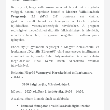
Képzelje el, hogy vállalkozása nemcsak lépést tart a digitális
világgal, hanem naprakész benne! A
Modern Vállalkozások
Programja 2.0 (MVP 2.0
) pontosan ezt kínálja:
gyakorlatorientált tudást és támogatást a kkv-k digitális
fejlődéséhez, versenyképességük növeléséhez. A program
segítségével megerősítheti digitális felkészültségét és jelenlétét,
növelheti bevételeit, és gyorsan reagálhat a változó piaci
igényekre.
Ebben nyújt gyakorlati segítséget a Magyar Kereskedelmi és
Iparkamara
„Digitális Ébresztő!”
című mesterséges intelligencia
szemináriuma is, amely üzleti folyamatokban is alkalmazható
megoldásokat kínál Kerek István AI-szakértő szakmai
irányításával.
Helyszín
:
Nógrád Vármegyei Kereskedelmi és Iparkamara
székháza
3100 Salgótarján, Mártírok útja 4.
Időpont
:
2025. október 2. (csütörtök), 10:00 – 14:00.
A szakmai fórum kiemelt témái az alábbiak:
kamarai támogatás a vállalkozások digitalizációs