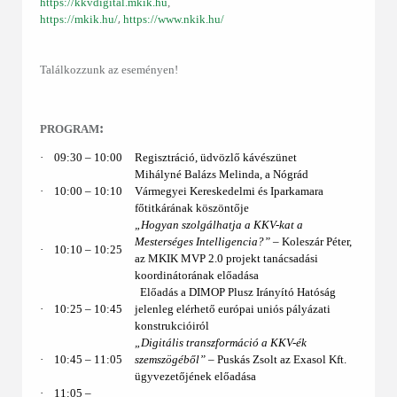
https://kkvdigital.mkik.hu
,
,
https://mkik.hu/
https://www.nkik.hu/
Találkozzunk az eseményen!
:
PROGRAM
·
09:30 ‒ 10:00
Regisztráció, üdvözlő kávészünet
Mihályné Balázs Melinda, a Nógrád
·
10:00 ‒ 10:10
Vármegyei Kereskedelmi és Iparkamara
főtitkárának köszöntője
„Hogyan szolgálhatja a KKV-kat a
Mesterséges Intelligencia?”
– Koleszár Péter,
·
10:10 ‒ 10:25
az MKIK MVP 2.0 projekt tanácsadási
koordinátorának előadása
Előadás a DIMOP Plusz Irányító Hatóság
·
10:25 – 10:45
jelenleg elérhető európai uniós pályázati
konstrukcióiról
„Digitális transzformáció a KKV-ék
·
10:45 – 11:05
szemszögéből”
– Puskás Zsolt az Exasol Kft.
ügyvezetőjének előadása
·
11:05 ‒