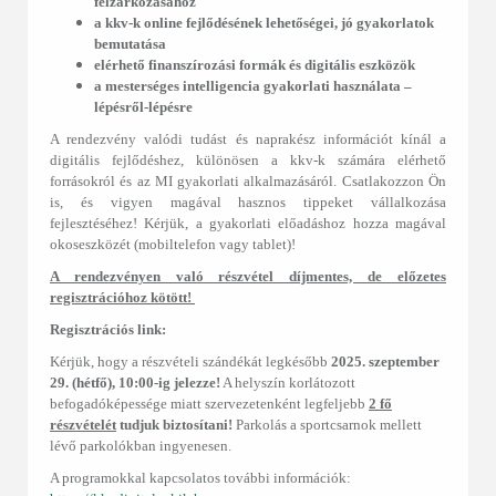
felzárkózásához
a kkv-k online fejlődésének lehetőségei, jó gyakorlatok
bemutatása
elérhető finanszírozási formák és digitális eszközök
a mesterséges intelligencia gyakorlati használata ‒
lépésről-lépésre
A rendezvény valódi tudást és naprakész információt kínál a
digitális fejlődéshez, különösen a kkv-k számára elérhető
forrásokról és az MI gyakorlati alkalmazásáról. Csatlakozzon Ön
is, és vigyen magával hasznos tippeket vállalkozása
fejlesztéséhez! Kérjük, a gyakorlati előadáshoz hozza magával
okoseszközét (mobiltelefon vagy tablet)!
A rendezvényen való részvétel díjmentes, de előzetes
regisztrációhoz kötött!
Regisztrációs link:
Kérjük, hogy a részvételi szándékát legkésőbb
2025. szeptember
29. (hétfő), 10:00-ig jelezze!
A helyszín korlátozott
befogadóképessége miatt szervezetenként legfeljebb
2 fő
részvételét
tudjuk biztosítani!
Parkolás a sportcsarnok mellett
lévő parkolókban ingyenesen.
A programokkal kapcsolatos további információk: