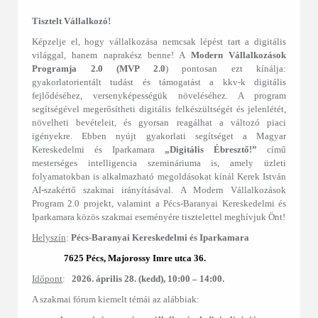
Tisztelt Vállalkozó!
Képzelje el, hogy vállalkozása nemcsak lépést tart a digitális
világgal, hanem naprakész benne! A
Modern Vállalkozások
Programja 2.0 (MVP 2.0
) pontosan ezt kínálja:
gyakorlatorientált tudást és támogatást a kkv-k digitális
fejlődéséhez, versenyképességük növeléséhez. A program
segítségével megerősítheti digitális felkészültségét és jelenlétét,
növelheti bevételeit, és gyorsan reagálhat a változó piaci
igényekre. Ebben nyújt gyakorlati segítséget a Magyar
Kereskedelmi és Iparkamara
„Digitális Ébresztő!”
című
mesterséges intelligencia szemináriuma is, amely üzleti
folyamatokban is alkalmazható megoldásokat kínál Kerek István
AI-szakértő szakmai irányításával. A Modern Vállalkozások
Program 2.0 projekt, valamint a Pécs-Baranyai Kereskedelmi és
Iparkamara közös szakmai eseményére tisztelettel meghívjuk Önt!
Helyszín
:
Pécs-Baranyai Kereskedelmi és Iparkamara
7625 Pécs, Majorossy Imre utca 36.
Időpont
:
2026. április 28. (kedd), 10:00 – 14:00.
A szakmai fórum kiemelt témái az alábbiak: