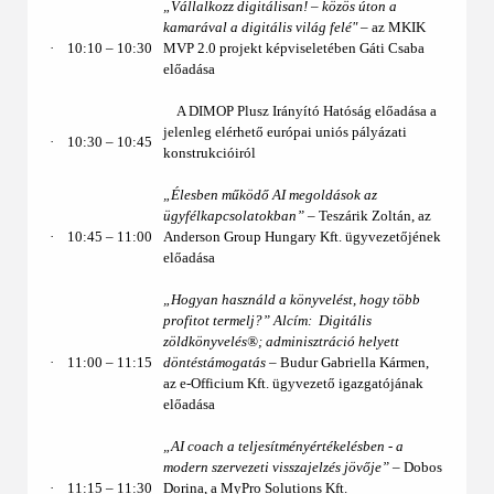
„Vállalkozz digitálisan! – közös úton a
kamarával a digitális világ felé"
– az MKIK
·
10:10 ‒ 10:30
MVP 2.0 projekt képviseletében Gáti Csaba
előadása
A DIMOP Plusz Irányító Hatóság előadása a
jelenleg elérhető európai uniós pályázati
·
10:30 – 10:45
konstrukcióiról
„Élesben működő AI megoldások az
ügyfélkapcsolatokban” –
Teszárik Zoltán, az
·
10:45 – 11:00
Anderson Group Hungary Kft. ügyvezetőjének
előadása
„Hogyan használd a könyvelést, hogy több
profitot termelj?” Alcím: Digitális
zöldkönyvelés®; adminisztráció helyett
·
11:00 – 11:15
döntéstámogatás –
Budur Gabriella Kármen,
az e-Officium Kft. ügyvezető igazgatójának
előadása
„AI coach a teljesítményértékelésben - a
modern szervezeti visszajelzés jövője” –
Dobos
·
11:15 – 11:30
Dorina, a MyPro Solutions Kft.