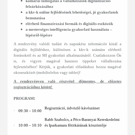
kamarai támogatás a vállalkozások digitalizációs
felzárkózásához
a kkv-k online fejlődésének lehetőségei, jó gyakorlatok
bemutatása
elérhető finanszírozási formák és digitális eszközök
a mesterséges intelligencia gyakorlati használata ‒
lépésről-lépésre
A rendezvény valódi tudást és naprakész információt kínál a
digitális fejlődéshez, különösen a kkv-k számára elérhető
forrásokról és az MI gyakorlati alkalmazásáról. Csatlakozzon Ön
is, és vigyen magával hasznos tippeket vállalkozása
fejlesztéséhez! Kérjük, a gyakorlati előadáshoz hozza magával
okoseszközét (mobiltelefon vagy tablet)!
A rendezvényen való részvétel díjmentes, de előzetes
regisztrációhoz kötött!
:
PROGRAM
Regisztráció, üdvözlő kávészünet
·
09:30 ‒ 10:00
Rabb Szabolcs, a Pécs-Baranyai Kereskedelmi
·
10:00 ‒ 10:10
és Iparkamara főtitkárának köszöntője