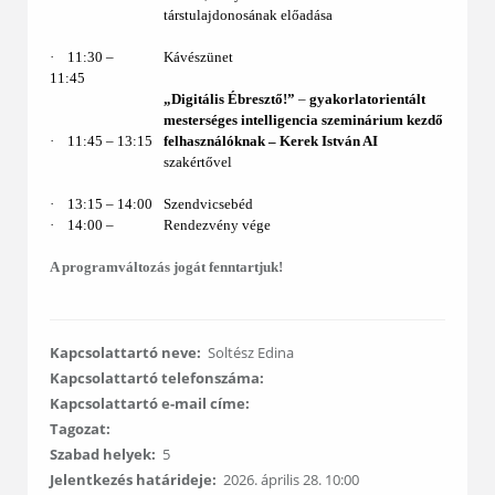
társtulajdonosának előadása
·
11:30 ‒
Kávészünet
11:45
„Digitális Ébresztő!”
–
gyakorlatorientált
mesterséges intelligencia szeminárium kezdő
·
11:45 – 13:15
felhasználóknak ‒
Kerek István AI
szakértővel
·
13:15 ‒ 14:00
Szendvicsebéd
·
14:00 ‒
Rendezvény vége
A programváltozás jogát fenntartjuk!
Kapcsolattartó neve:
Soltész Edina
Kapcsolattartó telefonszáma:
Kapcsolattartó e-mail címe:
Tagozat:
Szabad helyek:
5
Jelentkezés határideje:
2026. április 28. 10:00