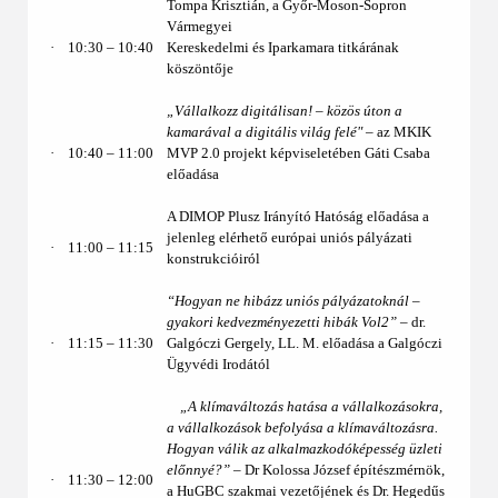
Tompa Krisztián, a Győr-Moson-Sopron
Vármegyei
·
10:30 ‒ 10:40
Kereskedelmi és Iparkamara titkárának
köszöntője
„Vállalkozz digitálisan! – közös úton a
kamarával a digitális világ felé"
– az MKIK
·
10:40 ‒ 11:00
MVP 2.0 projekt képviseletében Gáti Csaba
előadása
A DIMOP Plusz Irányító Hatóság előadása a
jelenleg elérhető európai uniós pályázati
·
11:00 – 11:15
konstrukcióiról
“Hogyan ne hibázz uniós pályázatoknál –
gyakori kedvezményezetti hibák Vol2”
– dr.
·
11:15 – 11:30
Galgóczi Gergely, LL. M. előadása a Galgóczi
Ügyvédi Irodától
„A klímaváltozás hatása a vállalkozásokra,
a vállalkozások befolyása a klímaváltozásra.
Hogyan válik az alkalmazkodóképesség üzleti
előnnyé?”
– Dr Kolossa József építészmérnök,
·
11:30 – 12:00
a HuGBC szakmai vezetőjének és Dr. Hegedűs