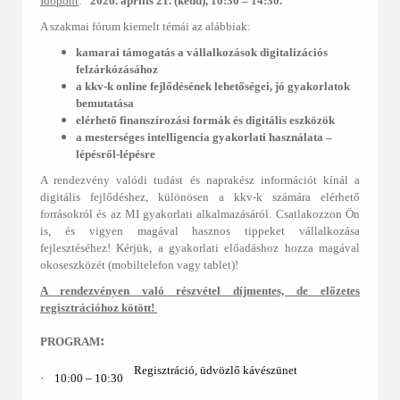
Időpont
:
2026. április 21. (kedd), 10:30 – 14:30.
A szakmai fórum kiemelt témái az alábbiak:
kamarai támogatás a vállalkozások digitalizációs
felzárkózásához
a kkv-k online fejlődésének lehetőségei, jó gyakorlatok
bemutatása
elérhető finanszírozási formák és digitális eszközök
a mesterséges intelligencia gyakorlati használata ‒
lépésről-lépésre
A rendezvény valódi tudást és naprakész információt kínál a
digitális fejlődéshez, különösen a kkv-k számára elérhető
forrásokról és az MI gyakorlati alkalmazásáról. Csatlakozzon Ön
is, és vigyen magával hasznos tippeket vállalkozása
fejlesztéséhez! Kérjük, a gyakorlati előadáshoz hozza magával
okoseszközét (mobiltelefon vagy tablet)!
A rendezvényen való részvétel díjmentes, de előzetes
regisztrációhoz kötött!
:
PROGRAM
Regisztráció, üdvözlő kávészünet
·
10:00 ‒ 10:30