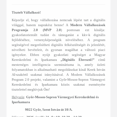
Tisztelt Vállalkozó!
Képzelje el, hogy vállalkozása nemcsak lépést tart a digitális
világgal, hanem naprakész benne! A
Modern Vállalkozások
Programja 2.0 (MVP 2.0
) pontosan ezt kínálja:
gyakorlatorientált tudást és támogatást a kkv-k digitális
fejlődéséhez, versenyképességük növeléséhez. A program
segítségével megerősítheti digitális felkészültségét és jelenlétét,
növelheti bevételeit, és gyorsan reagálhat a változó piaci
igényekre. Ebben nyújt gyakorlati segítséget a Magyar
Kereskedelmi és Iparkamara
„Digitális Ébresztő!”
című
mesterséges intelligencia szemináriuma is, amely üzleti
folyamatokban is alkalmazható megoldásokat kínál Kerek István
AI-szakértő szakmai irányításával. A Modern Vállalkozások
Program 2.0 projekt, valamint a Győr-Moson-Sopron Vármegyei
Kereskedelmi és Iparkamara közös szakmai eseményére
tisztelettel meghívjuk Önt!
Helyszín
:
Győr-Moson-Sopron Vármegyei
Kereskedelmi és
Iparkamara
9022 Győr, Szent István út 10/A.