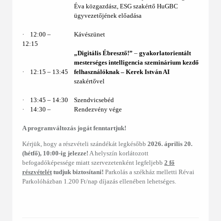
Éva közgazdász, ESG szakértő HuGBC
ügyvezetőjének előadása
·
12:00 ‒
Kávészünet
12:15
„Digitális Ébresztő!”
–
gyakorlatorientált
mesterséges intelligencia szeminárium kezdő
·
12:15 – 13:45
felhasználóknak ‒
Kerek István AI
szakértővel
·
13:45 ‒ 14:30
Szendvicsebéd
·
14:30 ‒
Rendezvény vége
A programváltozás jogát fenntartjuk!
Kérjük, hogy a részvételi szándékát legkésőbb
2026. április 20.
(hétfő), 10:00-ig jelezze!
A helyszín korlátozott
befogadóképessége miatt szervezetenként legfeljebb
2 fő
részvételét
tudjuk biztosítani!
Parkolás a székház melletti Révai
Parkolóházban 1.200 Ft/nap díjazás ellenében lehetséges.