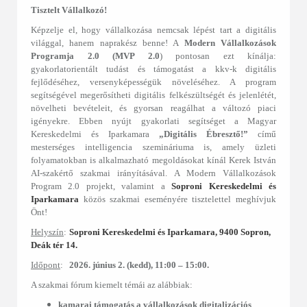
Tisztelt Vállalkozó!
Képzelje el, hogy vállalkozása nemcsak lépést tart a digitális
világgal, hanem naprakész benne! A
Modern Vállalkozások
Programja 2.0 (MVP 2.0
) pontosan ezt kínálja:
gyakorlatorientált tudást és támogatást a kkv-k digitális
fejlődéséhez, versenyképességük növeléséhez. A program
segítségével megerősítheti digitális felkészültségét és jelenlétét,
növelheti bevételeit, és gyorsan reagálhat a változó piaci
igényekre. Ebben nyújt gyakorlati segítséget a Magyar
Kereskedelmi és Iparkamara
„Digitális Ébresztő!”
című
mesterséges intelligencia szemináriuma is, amely üzleti
folyamatokban is alkalmazható megoldásokat kínál Kerek István
AI-szakértő szakmai irányításával. A Modern Vállalkozások
Program 2.0 projekt, valamint a
Soproni Kereskedelmi és
Iparkamara
közös szakmai eseményére tisztelettel meghívjuk
Önt!
Helyszín
:
Soproni Kereskedelmi és Iparkamara, 9400 Sopron,
Deák tér 14.
Időpont
:
2026. június 2. (kedd), 11:00 – 15:00.
A szakmai fórum kiemelt témái az alábbiak:
kamarai támogatás a vállalkozások digitalizációs