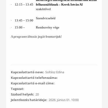
·
12:15 – 13:45
felhasználóknak ‒
Kerek István AI
szakértővel
Szendvicsebéd
·
13:45 – 15:00
·
15:00 ‒
Rendezvény vége
A programváltozás jogát fenntartjuk!
Kapcsolattartó neve:
Soltész Edina
Kapcsolattartó telefonszáma:
Kapcsolattartó e-mail címe:
Tagozat:
Szabad helyek:
20
Jelentkezés határideje:
2026. június 01. 10:00