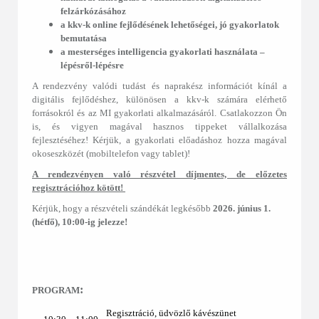
felzárkózásához
a kkv-k online fejlődésének lehetőségei, jó gyakorlatok
bemutatása
a mesterséges intelligencia gyakorlati használata ‒
lépésről-lépésre
A rendezvény valódi tudást és naprakész információt kínál a
digitális fejlődéshez, különösen a kkv-k számára elérhető
forrásokról és az MI gyakorlati alkalmazásáról. Csatlakozzon Ön
is, és vigyen magával hasznos tippeket vállalkozása
fejlesztéséhez! Kérjük, a gyakorlati előadáshoz hozza magával
okoseszközét (mobiltelefon vagy tablet)!
A rendezvényen való részvétel díjmentes, de előzetes
regisztrációhoz kötött!
Kérjük, hogy a részvételi szándékát legkésőbb
2026. június 1.
(hétfő), 10:00-ig jelezze!
:
PROGRAM
Regisztráció, üdvözlő kávészünet