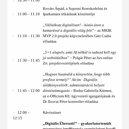
·
10:30 ‒ 11:00
Kováts Árpád, a Soproni Kereskedelmi és
·
11:00 ‒ 11:10
Iparkamara titkárának köszöntője
„Vállalkozz digitálisan! – közös úton a
kamarával a digitális világ felé"
– az MKIK
·
11:10 ‒ 11:30
MVP 2.0 projekt képviseletében Gáti Csaba
előadása
„5+1 alapelv, amit AI nélkül is tudnod kell egy
jó weboldalhoz” –
Polgár Péter az fws online
·
11:30 – 11:45
Zrt.
projektvezetőjének előadása
„Hogyan használd a könyvelést, hogy több
profitot termelj?” Alcím: Digitális
zöldkönyvelés®; adminisztráció helyett
·
11:45 – 12:00
döntéstámogatás –
Budur Gabriella Kármen,
az e-Officium Kft. ügyvezető igazgatójának és
Dr. Ilosvai Péter kontroller előadása
·
12:00 ‒
Kávészünet
12:15
„Digitális Ébresztő!”
–
gyakorlatorientált
mesterséges intelligencia szeminárium kezdő